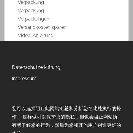
Verpackung
Verpackung
Verpackungen
Versandkosten sparen
Video-Anleitung
Weihnachstmarkt 2018
Weihnachten 2019
Weltkartenbasteltag
Datenschutzerklärung
Weltkartenbasteltag 2019
Weltkartenbasteltag 2020
Impressum
Weltkartenbasteltag 2021
Weltkartenbasteltag 2022
Wert-Gutscheine
您可以选择阻止此网站汇总和分析您在此处执行的操
Workshop
作。 这样做可以保护您的隐私，但也会阻止网站所
Workshop-Goodies
有者了解您的行为，然后为您和其他用户创造更好的
Workshop-Termine