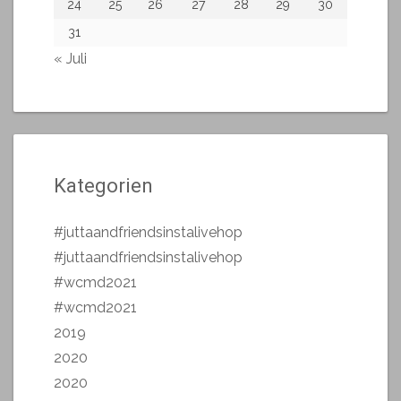
24
25
26
27
28
29
30
31
« Juli
Kategorien
#juttaandfriendsinstalivehop
#juttaandfriendsinstalivehop
#wcmd2021
#wcmd2021
2019
2020
2020