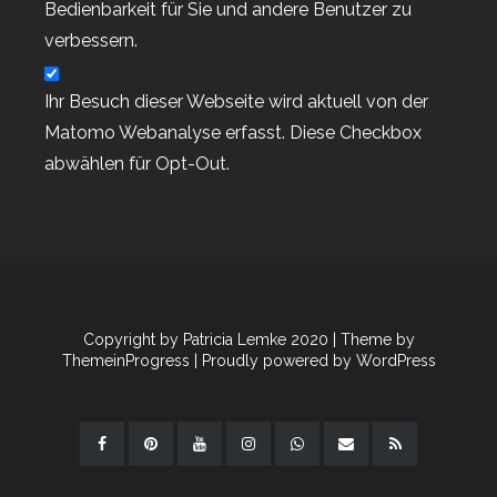
Workshop
Bedienbarkeit für Sie und andere Benutzer zu
Workshop-Goodies
verbessern.
Workshop-Termine
Workshop-Termine
Ihr Besuch dieser Webseite wird aktuell von der
Workshop-Termine 2022
Matomo Webanalyse erfasst. Diese Checkbox
Workshop-Termine 2024
abwählen für Opt-Out.
Wunderbare Weihnachtszeit ab 01.11.19
youtube
youtube
YouTube
YouTube Hop Bunte Stempelrunde
Copyright by Patricia Lemke 2020
| Theme by
YouTube Hop Bunte Stempelrunde
ThemeinProgress
| Proudly powered by WordPress
YouTube Live Basteln
Zweite Sale-a-bration 2021