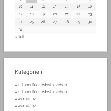
10
11
12
13
14
15
16
17
18
19
20
21
22
23
24
25
26
27
28
29
30
31
« Juli
Kategorien
#juttaandfriendsinstalivehop
#juttaandfriendsinstalivehop
#wcmd2021
#wcmd2021