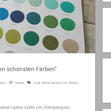
den schönsten Farben“
ents
Article
2019
,
Meine Stampin'Up!-Werke
lieben Upline Judith von
Stempelspass