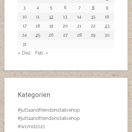
3
4
5
6
7
8
9
10
11
12
13
14
15
16
17
18
19
20
21
22
23
24
25
26
27
28
29
30
31
« Dez.
Feb. »
Kategorien
#juttaandfriendsinstalivehop
#juttaandfriendsinstalivehop
#wcmd2021