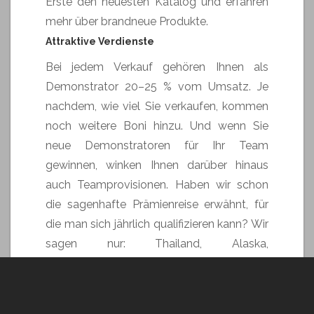
Erste den neuesten Katalog und erfahren
mehr über brandneue Produkte.
Attraktive Verdienste
Bei jedem Verkauf gehören Ihnen als
Demonstrator 20–25 % vom Umsatz. Je
nachdem, wie viel Sie verkaufen, kommen
noch weitere Boni hinzu. Und wenn Sie
neue Demonstratoren für Ihr Team
gewinnen, winken Ihnen darüber hinaus
auch Teamprovisionen. Haben wir schon
die sagenhafte Prämienreise erwähnt, für
die man sich jährlich qualifizieren kann? Wir
sagen nur: Thailand, Alaska,
Mittelmeerkreuzfahrten … Einige unserer
Demonstratoren sind jedes Jahr dabei –
und immer vollkommen „hin und weg“!