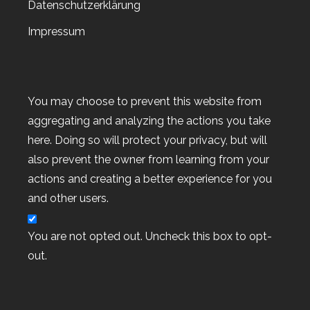
Datenschutzerklärung
Los geht’s
Impressum
Einfach Ihr Starterset zusammenstellen
Sie haben Lust, Ihre kreative Leidenschaft
You may choose to prevent this website from
zum Beruf zu machen? Dann nur zu: Mit
aggregating and analyzing the actions you take
Produkten im Wert von 175 € / £ 130 bietet
here. Doing so will protect your privacy, but will
Ihnen Ihr persönliches Starterset für nur 129
also prevent the owner from learning from your
€ / £ 99; einen echten Mehrwert – und wir
actions and creating a better experience for you
legen noch Geschäftsmaterialien und den
and other users.
Gratis-Versand obendrauf! (Sie werden sich
fühlen, als hätten Sie Geburtstag, wenn Ihr
You are not opted out. Uncheck this box to opt-
Starterset ankommt!) Also worauf warten?
out.
Wenden Sie sich gleich an Ihren
Demonstrator oder klicken Sie auf
„Einsteigen bei Stampin’ Up!“!