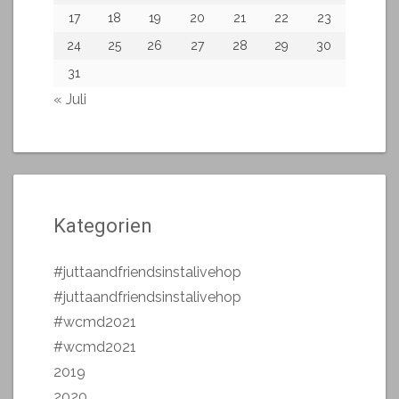
17
18
19
20
21
22
23
24
25
26
27
28
29
30
31
« Juli
Kategorien
#juttaandfriendsinstalivehop
#juttaandfriendsinstalivehop
#wcmd2021
#wcmd2021
2019
2020