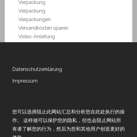
Verpackung
Verpackung
Verpackungen
Versandkosten sparen
Video-Anleitung
Weihnachstmarkt 2018
Weihnachten 2019
Weltkartenbasteltag
Datenschutzerklärung
Weltkartenbasteltag 2019
Weltkartenbasteltag 2020
Impressum
Weltkartenbasteltag 2021
Weltkartenbasteltag 2022
Wert-Gutscheine
您可以选择阻止此网站汇总和分析您在此处执行的操
Workshop
作。 这样做可以保护您的隐私，但也会阻止网站所
Workshop-Goodies
有者了解您的行为，然后为您和其他用户创造更好的
Workshop-Termine