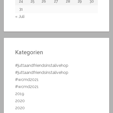
24
25
26
27
28
29
30
31
« Juli
Kategorien
#juttaandfriendsinstalivehop
#juttaandfriendsinstalivehop
#wcmd2021
#wcmd2021
2019
2020
2020