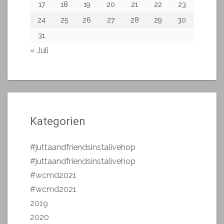
17
18
19
20
21
22
23
24
25
26
27
28
29
30
31
« Juli
Kategorien
#juttaandfriendsinstalivehop
#juttaandfriendsinstalivehop
#wcmd2021
#wcmd2021
2019
2020