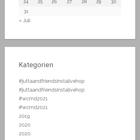
24
25
26
27
28
29
30
31
« Juli
Kategorien
#juttaandfriendsinstalivehop
#juttaandfriendsinstalivehop
#wcmd2021
#wcmd2021
2019
2020
2020