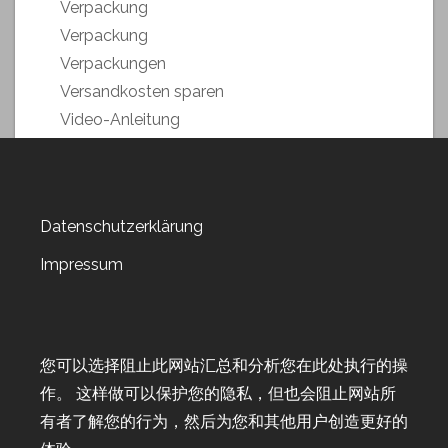
Verpackung
Verpackung
Verpackungen
Versandkosten sparen
Video-Anleitung
Weihnachstmarkt 2018
Weihnachten 2019
Weltkartenbasteltag
Datenschutzerklärung
Weltkartenbasteltag 2019
Weltkartenbasteltag 2020
Impressum
Weltkartenbasteltag 2021
Weltkartenbasteltag 2022
Wert-Gutscheine
您可以选择阻止此网站汇总和分析您在此处执行的操
Workshop
作。 这样做可以保护您的隐私，但也会阻止网站所
Workshop-Goodies
有者了解您的行为，然后为您和其他用户创造更好的
Workshop-Termine