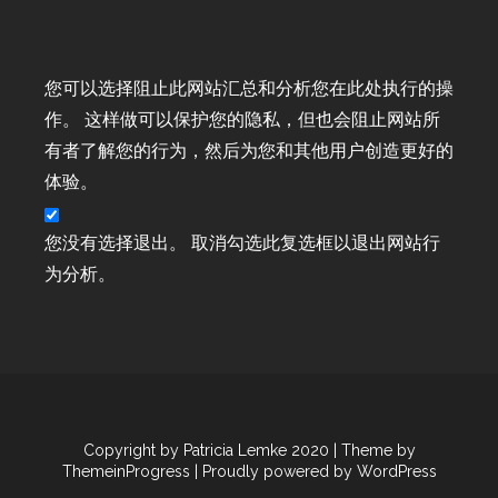
Weltkartenbasteltag 2021
Weltkartenbasteltag 2022
Wert-Gutscheine
您可以选择阻止此网站汇总和分析您在此处执行的操
Workshop
作。 这样做可以保护您的隐私，但也会阻止网站所
Workshop-Goodies
有者了解您的行为，然后为您和其他用户创造更好的
Workshop-Termine
体验。
Workshop-Termine
Workshop-Termine 2022
您没有选择退出。 取消勾选此复选框以退出网站行
Workshop-Termine 2024
为分析。
Wunderbare Weihnachtszeit ab 01.11.19
youtube
YouTube
youtube
YouTube Hop Bunte Stempelrunde
YouTube Hop Bunte Stempelrunde
Copyright by Patricia Lemke 2020
| Theme by
YouTube Live Basteln
ThemeinProgress
| Proudly powered by WordPress