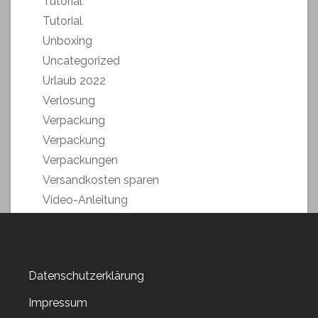
Tutorial
Tutorial
Unboxing
Uncategorized
Urlaub 2022
Verlosung
Verpackung
Verpackung
Verpackungen
Versandkosten sparen
Video-Anleitung
Weihnachstmarkt 2018
Weihnachten 2019
Weltkartenbasteltag
Datenschutzerklärung
Weltkartenbasteltag 2019
Weltkartenbasteltag 2020
Impressum