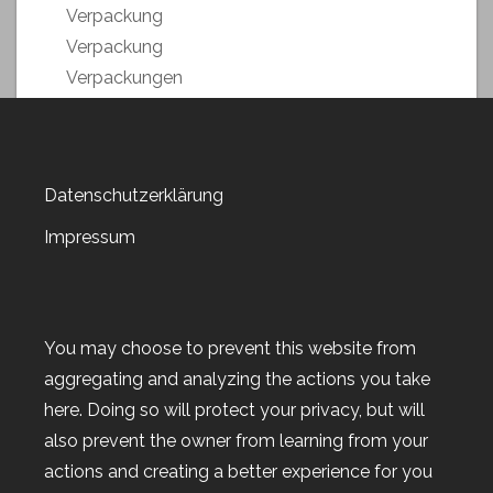
Verpackung
Verpackung
Verpackungen
Versandkosten sparen
Video-Anleitung
Weihnachstmarkt 2018
Datenschutzerklärung
Weihnachten 2019
Weltkartenbasteltag
Impressum
Weltkartenbasteltag 2019
Weltkartenbasteltag 2020
Weltkartenbasteltag 2021
You may choose to prevent this website from
Weltkartenbasteltag 2022
aggregating and analyzing the actions you take
Wert-Gutscheine
here. Doing so will protect your privacy, but will
Workshop
also prevent the owner from learning from your
Workshop-Goodies
actions and creating a better experience for you
Workshop-Termine