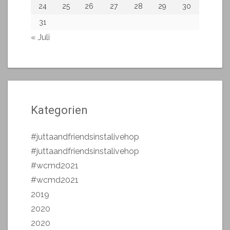
24
25
26
27
28
29
30
31
« Juli
Kategorien
#juttaandfriendsinstalivehop
#juttaandfriendsinstalivehop
#wcmd2021
#wcmd2021
2019
2020
2020