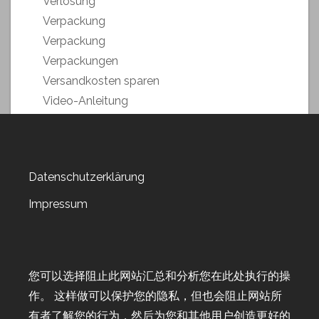
Verlosung
Verpackung
Verpackung
Verpackungen
Versandkosten sparen
Video-Anleitung
Weihnachstmarkt 2018
Weihnachten 2019
Weltkartenbasteltag
Datenschutzerklärung
Weltkartenbasteltag 2019
Weltkartenbasteltag 2020
Impressum
Weltkartenbasteltag 2021
Weltkartenbasteltag 2022
Wert-Gutscheine
您可以选择阻止此网站汇总和分析您在此处执行的操
Workshop
作。 这样做可以保护您的隐私，但也会阻止网站所
Workshop-Goodies
有者了解您的行为，然后为您和其他用户创造更好的