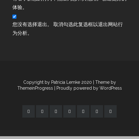
Workshop-Termine
体验。
Workshop-Termine
Workshop-Termine 2022
您没有选择退出。 取消勾选此复选框以退出网站行
Workshop-Termine 2024
为分析。
Wunderbare Weihnachtszeit ab 01.11.19
youtube
youtube
YouTube
YouTube Hop Bunte Stempelrunde
YouTube Hop Bunte Stempelrunde
Copyright by Patricia Lemke 2020
| Theme by
YouTube Live Basteln
ThemeinProgress
| Proudly powered by WordPress
Zweite Sale-a-bration 2021