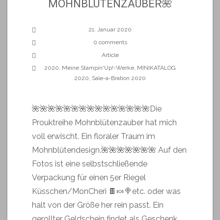
MOHNBLÜTENZAUBER🌺
21. Januar 2020
0 comments
Article
2020
,
Meine Stampin'Up!-Werke
,
MINIKATALOG
2020
,
Sale-a-Bration 2020
🌺🌺🌺🌺🌺🌺🌺🌺🌺🌺🌺🌺🌺🌺🌺Die
Prouktreihe Mohnblütenzauber hat mich
voll erwischt. Ein floraler Traum im
Mohnblütendesign.🌺🌺🌺🌺🌺🌺🌺 Auf den
Fotos ist eine selbstschließende
Verpackung für einen 5er Riegel
Küsschen/MonCheri 🍫🍬🍭etc. oder was
halt von der Größe her rein passt. Ein
gerollter Geldschein findet als Geschenk