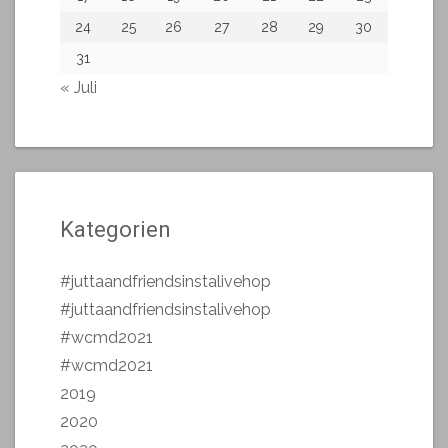
24
25
26
27
28
29
30
31
« Juli
Kategorien
#juttaandfriendsinstalivehop
#juttaandfriendsinstalivehop
#wcmd2021
#wcmd2021
2019
2020