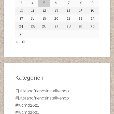
3
4
5
6
7
8
9
10
11
12
13
14
15
16
17
18
19
20
21
22
23
24
25
26
27
28
29
30
31
« Juli
Kategorien
#juttaandfriendsinstalivehop
#juttaandfriendsinstalivehop
#wcmd2021
#wcmd2021