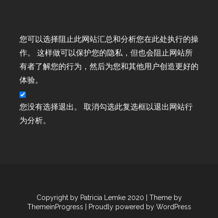
Weltkartenbasteltag 2021
Weltkartenbasteltag 2022
Wert-Gutscheine
您可以选择阻止此网站汇总和分析您在此处执行的操
Workshop
作。 这样做可以保护您的隐私，但也会阻止网站所
Workshop-Goodies
有者了解您的行为，然后为您和其他用户创造更好的
Workshop-Termine
体验。
Workshop-Termine
Workshop-Termine 2022
您没有选择退出。 取消勾选此复选框以退出网站行
Workshop-Termine 2024
为分析。
Wunderbare Weihnachtszeit ab 01.11.19
youtube
YouTube
youtube
YouTube Hop Bunte Stempelrunde
YouTube Hop Bunte Stempelrunde
Copyright by Patricia Lemke 2020
| Theme by
YouTube Live Basteln
ThemeinProgress
| Proudly powered by WordPress