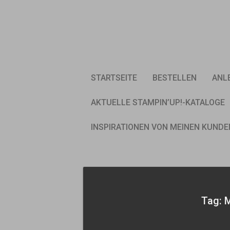
Skip
to
content
STARTSEITE
BESTELLEN
ANL
AKTUELLE STAMPIN’UP!-KATALOGE
INSPIRATIONEN VON MEINEN KUNDE
Tag: 