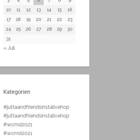
10
11
12
13
14
15
16
17
18
19
20
21
22
23
24
25
26
27
28
29
30
31
« Juli
Kategorien
#juttaandfriendsinstalivehop
#juttaandfriendsinstalivehop
#wcmd2021
#wcmd2021