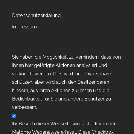
Verpackungen
Versandkosten sparen
Datenschutzerklärung
Video-Anleitung
Weihnachstmarkt 2018
Impressum
Weihnachten 2019
Weltkartenbasteltag
Weltkartenbasteltag 2019
Sie haben die Möglichkeit zu verhindern, dass von
Weltkartenbasteltag 2020
Ihnen hier getätigte Aktionen analysiert und
Weltkartenbasteltag 2021
verknüpft werden. Dies wird Ihre Privatsphäre
Weltkartenbasteltag 2022
schützen, aber wird auch den Besitzer daran
Wert-Gutscheine
hindern, aus Ihren Aktionen zu lernen und die
Workshop
Bedienbarkeit für Sie und andere Benutzer zu
Workshop-Goodies
verbessern.
Workshop-Termine
Workshop-Termine
Ihr Besuch dieser Webseite wird aktuell von der
Workshop-Termine 2022
Matomo Webanalyse erfasst. Diese Checkbox