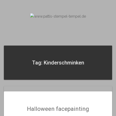
Skip
to
content
Tag: Kinderschminken
Halloween facepainting