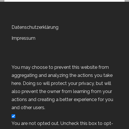
Versandkosten sparen
Video-Anleitung
Weihnachstmarkt 2018
Datenschutzerklärung
Weihnachten 2019
Weltkartenbasteltag
Impressum
Weltkartenbasteltag 2019
Weltkartenbasteltag 2020
Weltkartenbasteltag 2021
You may choose to prevent this website from
Weltkartenbasteltag 2022
aggregating and analyzing the actions you take
Wert-Gutscheine
here. Doing so will protect your privacy, but will
Workshop
also prevent the owner from learning from your
Workshop-Goodies
actions and creating a better experience for you
Workshop-Termine
and other users.
Workshop-Termine
Workshop-Termine 2022
You are not opted out. Uncheck this box to opt-
Workshop-Termine 2024