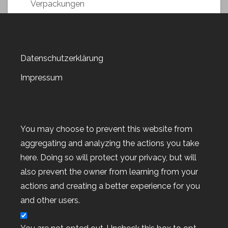
Verpackungen
Versandkosten sparen
Video-Anleitung
Weihnachstmarkt 2018
Datenschutzerklärung
Weihnachten 2019
Weltkartenbasteltag
Impressum
Weltkartenbasteltag 2019
Weltkartenbasteltag 2020
Weltkartenbasteltag 2021
You may choose to prevent this website from
Weltkartenbasteltag 2022
aggregating and analyzing the actions you take
Wert-Gutscheine
here. Doing so will protect your privacy, but will
Workshop
also prevent the owner from learning from your
Workshop-Goodies
actions and creating a better experience for you
Workshop-Termine
and other users.
Workshop-Termine
Workshop-Termine 2022