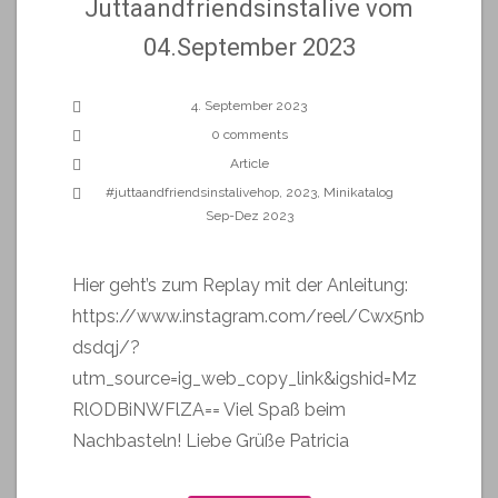
Juttaandfriendsinstalive vom
04.September 2023
4. September 2023
0 comments
Article
#juttaandfriendsinstalivehop
,
2023
,
Minikatalog
Sep-Dez 2023
Hier geht’s zum Replay mit der Anleitung:
https://www.instagram.com/reel/Cwx5nb
dsdqj/?
utm_source=ig_web_copy_link&igshid=Mz
RlODBiNWFlZA== Viel Spaß beim
Nachbasteln! Liebe Grüße Patricia