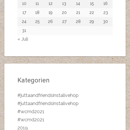
10
11
12
13
14
15
16
17
18
19
20
21
22
23
24
25
26
27
28
29
30
31
« Juli
Kategorien
#juttaandfriendsinstalivehop
#juttaandfriendsinstalivehop
#wcmd2021
#wcmd2021
2019