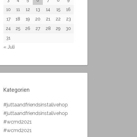
10
11
12
13
14
15
16
17
18
19
20
21
22
23
24
25
26
27
28
29
30
31
« Juli
Kategorien
#juttaandfriendsinstalivehop
#juttaandfriendsinstalivehop
#wcmd2021
#wcmd2021