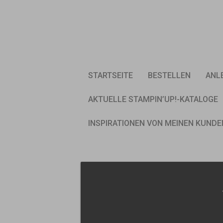
Skip
to
content
STARTSEITE
BESTELLEN
ANL
AKTUELLE STAMPIN’UP!-KATALOGE
INSPIRATIONEN VON MEINEN KUNDE