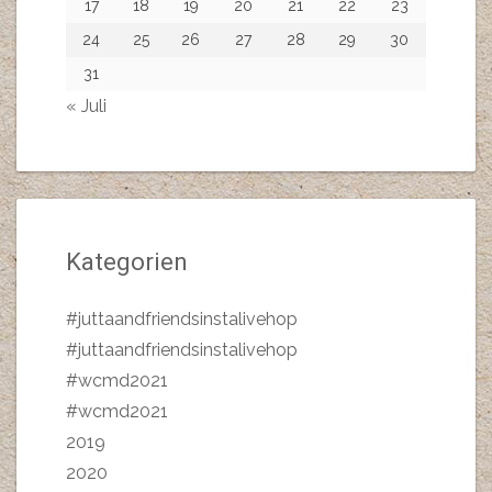
17
18
19
20
21
22
23
24
25
26
27
28
29
30
31
« Juli
Kategorien
#juttaandfriendsinstalivehop
#juttaandfriendsinstalivehop
#wcmd2021
#wcmd2021
2019
2020