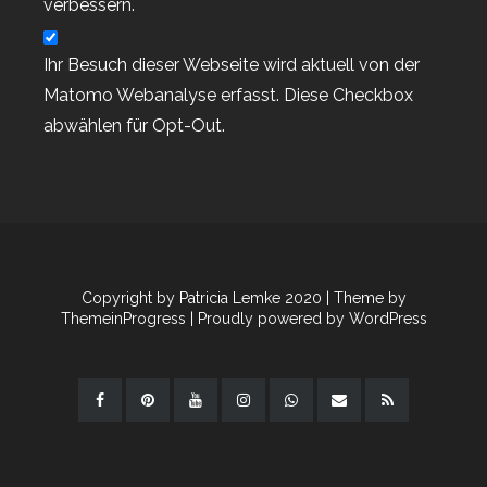
verbessern.
Workshop-Termine
Workshop-Termine
Ihr Besuch dieser Webseite wird aktuell von der
Workshop-Termine 2022
Matomo Webanalyse erfasst. Diese Checkbox
Workshop-Termine 2024
abwählen für Opt-Out.
Wunderbare Weihnachtszeit ab 01.11.19
YouTube
youtube
youtube
YouTube Hop Bunte Stempelrunde
YouTube Hop Bunte Stempelrunde
Copyright by Patricia Lemke 2020
| Theme by
YouTube Live Basteln
ThemeinProgress
| Proudly powered by WordPress
Zweite Sale-a-bration 2021