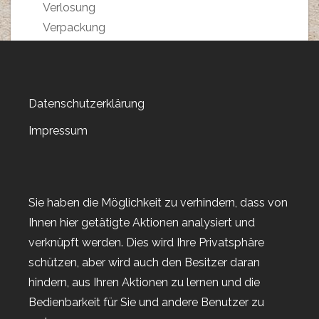
Verlosung
Verpackung
Verpackung
Verpackungen
Versandkosten sparen
Datenschutzerklärung
Video-Anleitung
Weihnachstmarkt 2018
Impressum
Weihnachten 2019
Weltkartenbasteltag
Weltkartenbasteltag 2019
Sie haben die Möglichkeit zu verhindern, dass von
Weltkartenbasteltag 2020
Ihnen hier getätigte Aktionen analysiert und
Weltkartenbasteltag 2021
verknüpft werden. Dies wird Ihre Privatsphäre
Weltkartenbasteltag 2022
schützen, aber wird auch den Besitzer daran
Wert-Gutscheine
hindern, aus Ihren Aktionen zu lernen und die
Workshop
Bedienbarkeit für Sie und andere Benutzer zu
Workshop-Goodies