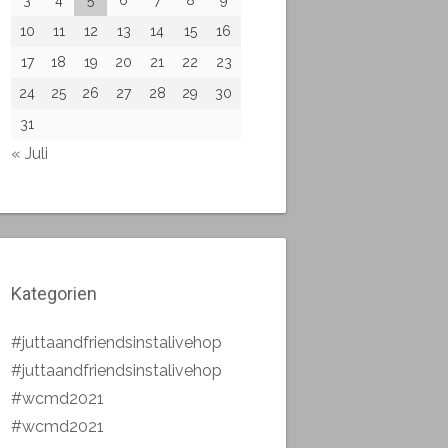
10
11
12
13
14
15
16
17
18
19
20
21
22
23
24
25
26
27
28
29
30
31
« Juli
Kategorien
#juttaandfriendsinstalivehop
#juttaandfriendsinstalivehop
#wcmd2021
#wcmd2021