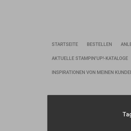
Skip
to
content
STARTSEITE
BESTELLEN
ANL
AKTUELLE STAMPIN’UP!-KATALOGE
INSPIRATIONEN VON MEINEN KUNDE
Ta