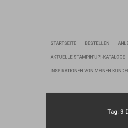
Skip
to
content
STARTSEITE
BESTELLEN
ANL
AKTUELLE STAMPIN’UP!-KATALOGE
INSPIRATIONEN VON MEINEN KUNDE
Tag: 3-