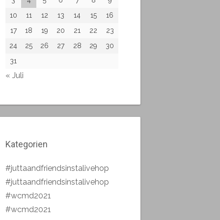
10
11
12
13
14
15
16
17
18
19
20
21
22
23
24
25
26
27
28
29
30
31
« Juli
Kategorien
#juttaandfriendsinstalivehop
#juttaandfriendsinstalivehop
#wcmd2021
#wcmd2021