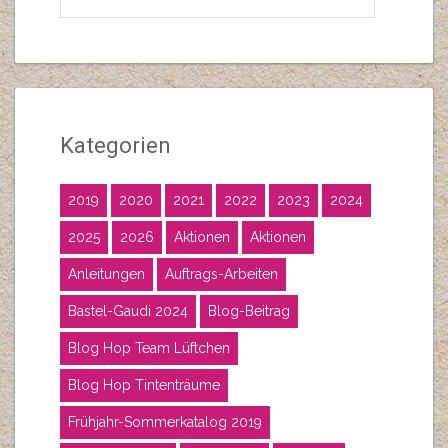
Kategorien
2019
2020
2021
2022
2023
2024
2025
2026
Aktionen
Aktionen
Anleitungen
Auftrags-Arbeiten
Bastel-Gaudi 2024
Blog-Beitrag
Blog Hop Team Lüftchen
Blog Hop Tintenträume
Frühjahr-Sommerkatalog 2019