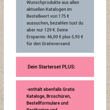
Wunschprodukte aus allen
aktuellen Katalogen im
Bestellwert von 175 €
aussuchen, bezahlen tust du
aber nur 129 €. Deine
Ersparnis: 46,00 € plus 5,95 €
für den Gratisversand.
Dein Starterset PLUS:
-enthält ebenfalls Gratis
Kataloge, Broschüren,
Bestellformulare und
Postkarten und