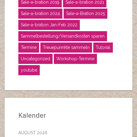
Sale-a-bration 2019
Sale-a-bration 2021
Sale-a-bration 2024
Sale-a-Bration 2025
Sale-a-bration Jan-Feb 2022
Sammelbestellung/Versandkosten sparen
Termine
Treuepunnkte sammeln
Tutorial
Uncategorized
Workshop-Termine
youtube
Kalender
AUGUST 2026