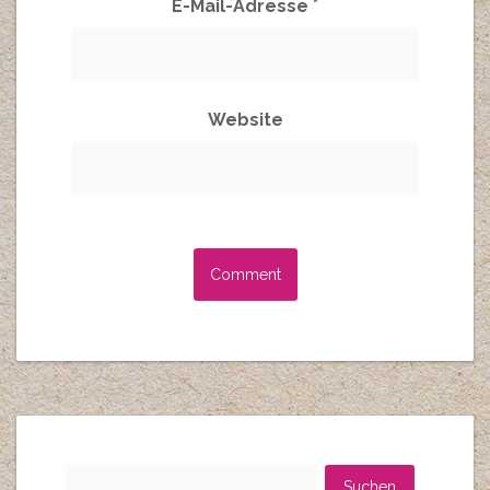
E-Mail-Adresse
*
Website
A
l
t
e
r
n
a
t
Suchen