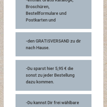
Broschüren,
Bestellformulare und
Postkarten und
-den GRATISVERSAND zu dir
nach Hause.
-Du sparst hier 5,95 € die
sonst zu jeder Bestellung
dazu kommen.
-Du kannst Dir frei wählbare