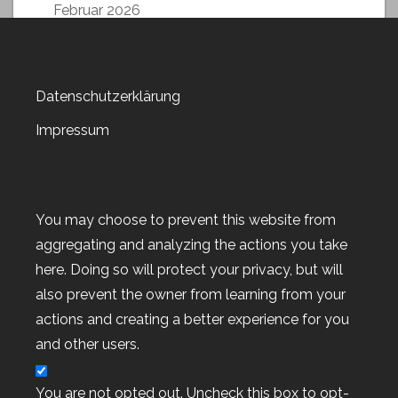
Februar 2026
Datenschutzerklärung
Impressum
Archiv
Archiv
You may choose to prevent this website from
aggregating and analyzing the actions you take
here. Doing so will protect your privacy, but will
also prevent the owner from learning from your
actions and creating a better experience for you
Kategorien
and other users.
Kategorien
You are not opted out. Uncheck this box to opt-