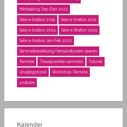
Minikatalog Sep-Dez 2023
Sale-a-bration 2019
Sale-a-bration 2021
Sale-a-bration 2024
Sale-a-Bration 2025
Sale-a-bration Jan-Feb 2022
Sammelbestellung/Versandkosten sparen
Termine
Treuepunnkte sammeln
Tutorial
Uncategorized
Workshop-Termine
youtube
Kalender