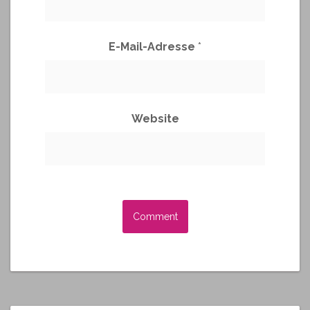
E-Mail-Adresse
*
Website
A
l
t
e
r