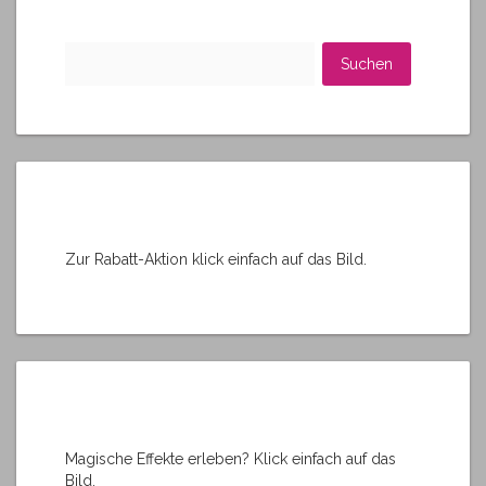
n
a
t
Suchen
i
nach:
v
e
:
Zur Rabatt-Aktion klick einfach auf das Bild.
Magische Effekte erleben? Klick einfach auf das
Bild.