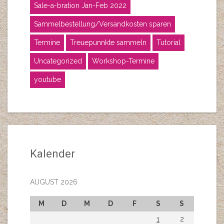
Sale-a-bration Jan-Feb 2022
Sammelbestellung/Versandkosten sparen
Termine
Treuepunnkte sammeln
Tutorial
Uncategorized
Workshop-Termine
youtube
Kalender
AUGUST 2026
M
D
M
D
F
S
S
1
2