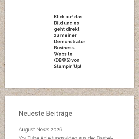
Klick auf das
Bild und es
geht direkt
zu meiner
Demonstrator
Business-
Website
(DBWS) von
Stampin'Up!
Neueste Beiträge
August News 2026
YouTube Anleitungsvideo aus der Bastel-