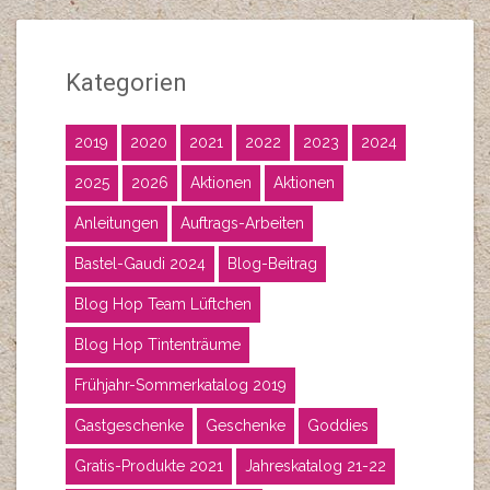
Kategorien
2019
2020
2021
2022
2023
2024
2025
2026
Aktionen
Aktionen
Anleitungen
Auftrags-Arbeiten
Bastel-Gaudi 2024
Blog-Beitrag
Blog Hop Team Lüftchen
Blog Hop Tintenträume
Frühjahr-Sommerkatalog 2019
Gastgeschenke
Geschenke
Goddies
Gratis-Produkte 2021
Jahreskatalog 21-22