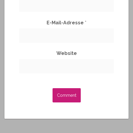
E-Mail-Adresse
*
Website
A
l
t
e
r