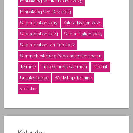
Minikatalog Janurar bis Mai 2025
Minikatalog Sep-Dez 2023
Sale-a-bration 2019
Sale-a-bration 2021
Sale-a-bration 2024
Sale-a-Bration 2025
Sale-a-bration Jan-Feb 2022
Sammelbestellung/Versandkosten sparen
Termine
Treuepunnkte sammeln
Tutorial
Uncategorized
Workshop-Termine
youtube
Kalender