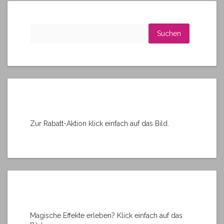
n
a
t
Suchen
i
nach:
v
e
:
Zur Rabatt-Aktion klick einfach auf das Bild.
Magische Effekte erleben? Klick einfach auf das