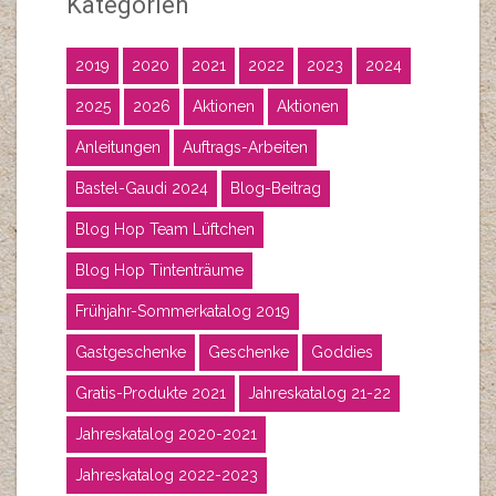
Kategorien
2019
2020
2021
2022
2023
2024
2025
2026
Aktionen
Aktionen
Anleitungen
Auftrags-Arbeiten
Bastel-Gaudi 2024
Blog-Beitrag
Blog Hop Team Lüftchen
Blog Hop Tintenträume
Frühjahr-Sommerkatalog 2019
Gastgeschenke
Geschenke
Goddies
Gratis-Produkte 2021
Jahreskatalog 21-22
Jahreskatalog 2020-2021
Jahreskatalog 2022-2023