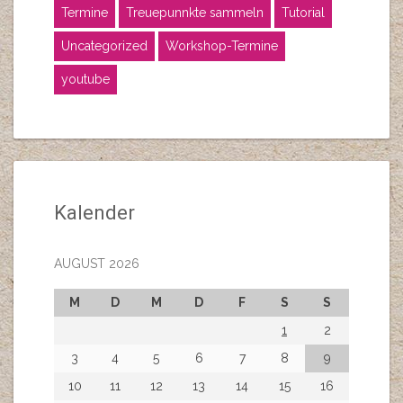
Termine
Treuepunnkte sammeln
Tutorial
Uncategorized
Workshop-Termine
youtube
Kalender
AUGUST 2026
M
D
M
D
F
S
S
1
2
3
4
5
6
7
8
9
10
11
12
13
14
15
16