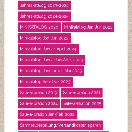
Jahreskatalog 2023-2024
Jahreskatalog 2024-2025
MINIKATALOG 2020
Minikatalog Jan-Jun 2021
Minikatalog Jan-Jun 2022
Minikatalog Januar-April 2024
Minikatalog Januar bis April 2023
Minikatalog Janurar bis Mai 2025
Minikatalog Sep-Dez 2023
Sale-a-bration 2019
Sale-a-bration 2021
Sale-a-bration 2024
Sale-a-Bration 2025
Sale-a-bration Jan-Feb 2022
Sammelbestellung/Versandkosten sparen