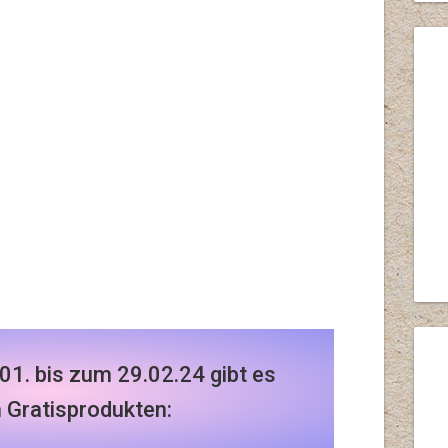
.01. bis zum 29.02.24 gibt es
n Gratisprodukten: