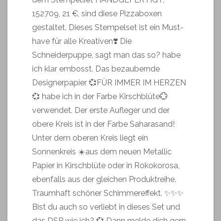
152709, 21 €, sind diese Pizzaboxen
gestaltet. Dieses Stempelset ist ein Must-
have für alle Kreativen❣️ Die
Schneiderpuppe, sagt man das so? habe
ich klar embosst. Das bezaubernde
Designerpapier 💞FÜR IMMER IM HERZEN
💞 habe ich in der Farbe Kirschblüte💮
verwendet. Der erste Aufleger und der
obere Kreis ist in der Farbe Saharasand!
Unter dem oberen Kreis liegt ein
Sonnenkreis ☀️aus dem neuen Metallic
Papier in Kirschblüte oder in Rokokorosa,
ebenfalls aus der gleichen Produktreihe.
Traumhaft schöner Schimmereffekt. ✨✨✨
Bist du auch so verliebt in dieses Set und
das DSP wie ich? 💞 Dann melde dich gern