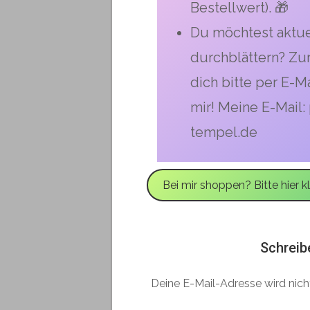
Bestellwert). 🎁
Du möchtest aktue
durchblättern? Zu
dich bitte per E-M
mir! Meine E-Mail
tempel.de
Bei mir shoppen? Bitte hier kl
Schreib
Deine E-Mail-Adresse wird nicht