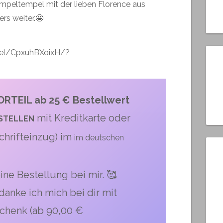
empeltempel
mit der lieben Florence aus
ers
weiter.🤩
eel/CpxuhBXoixH/?
RTEIL ab 25 € Bestellwert
mit Kreditkarte oder
STELLEN
chrifteinzug) im
im deutschen
ine Bestellung bei mir. 🥰
anke ich mich bei dir mit
chenk (ab 90,00 €