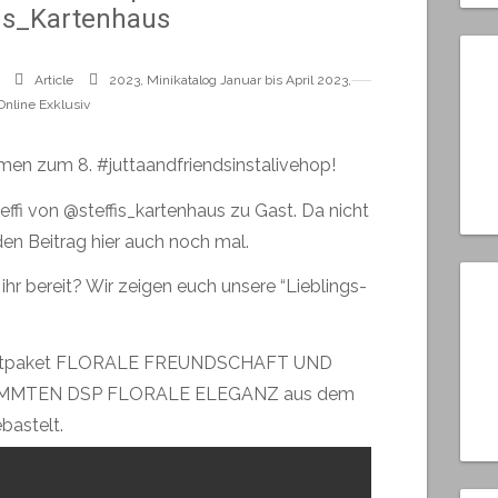
fis_Kartenhaus
Article
2023
,
Minikatalog Januar bis April 2023
,
Online Exklusiv
mmen zum 8.
#juttaandfriendsinstalivehop
!
effi von
@steffis_kartenhaus
zu Gast. Da nicht
 den Beitrag hier auch noch mal.
hr bereit? Wir zeigen euch unsere “Lieblings-
duktpaket FLORALE FREUNDSCHAFT UND
IMMTEN DSP FLORALE ELEGANZ aus dem
astelt.