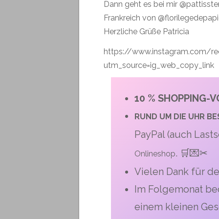
Dann geht es bei mir
@pattisst
Frankreich von
@florilegedepapi
Herzliche Grüße Patricia
https://www.instagram.com/r
utm_source=ig_web_copy_link
10 % SHOPPING-VO
RUND UM DIE UHR
BE
PayPal (auch Lasts
. 🛒💌✂
Onlineshop
Vielen Dank für de
Im Folgemonat bed
einem kleinen Ges