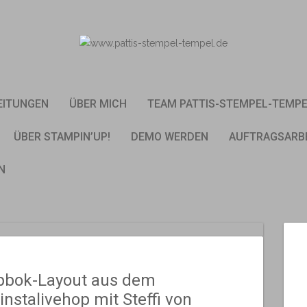
EITUNGEN
ÜBER MICH
TEAM PATTIS-STEMPEL-TEMP
ÜBER STAMPIN’UP!
DEMO WERDEN
AUFTRAGSARB
N
pbok-Layout aus dem
instalivehop mit Steffi von