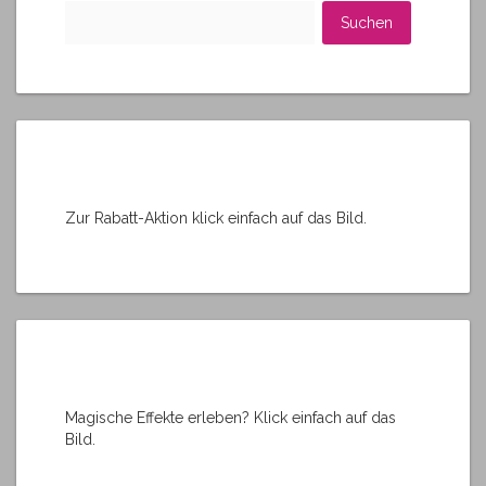
t
Suchen
i
nach:
v
e
:
Zur Rabatt-Aktion klick einfach auf das Bild.
Magische Effekte erleben? Klick einfach auf das
Bild.