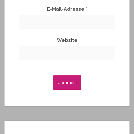
E-Mail-Adresse
*
Website
A
l
t
e
r
n
a