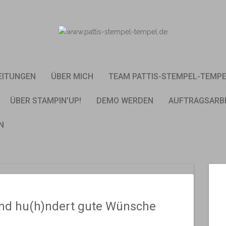
EITUNGEN
ÜBER MICH
TEAM PATTIS-STEMPEL-TEMP
ÜBER STAMPIN’UP!
DEMO WERDEN
AUFTRAGSARB
N
und hu(h)ndert gute Wünsche