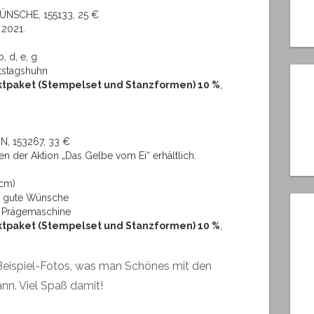
SCHE, 155133, 25 €
 2021.
, d, e, g
tstagshuhn
uktpaket (Stempelset und Stanzformen) 10 %
,
 153267, 33 €
n der Aktion „Das Gelbe vom Ei“ erhältlich.
 cm)
t gute Wünsche
d Prägemaschine
uktpaket (Stempelset und Stanzformen) 10 %
,
r Beispiel-Fotos, was man Schönes mit den
nn. Viel Spaß damit!