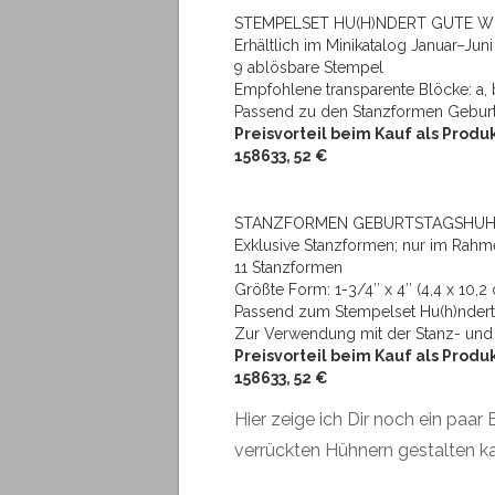
STEMPELSET HU(H)NDERT GUTE WÜN
Erhältlich im Minikatalog Januar–Juni
9 ablösbare Stempel
Empfohlene transparente Blöcke: a, b
Passend zu den Stanzformen Gebur
Preisvorteil beim Kauf als Prod
158633, 52 €
STANZFORMEN GEBURTSTAGSHUHN,
Exklusive Stanzformen; nur im Rahme
11 Stanzformen
Größte Form: 1-3/4″ x 4″ (4,4 x 10,2
Passend zum Stempelset Hu(h)nder
Zur Verwendung mit der Stanz- un
Preisvorteil beim Kauf als Prod
158633, 52 €
Hier zeige ich Dir noch ein paa
verrückten Hühnern gestalten ka