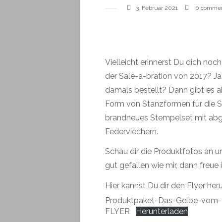
3. Februar 2021
0 comme
Vielleicht erinnerst Du dich no
der Sale-a-bration von 2017? Ja
damals bestellt? Dann gibt es a
Form von Stanzformen für die 
brandneues Stempelset mit abg
Federviechern.
Schau dir die Produktfotos an 
gut gefallen wie mir, dann freue 
Hier kannst Du dir den Flyer her
Produktpaket-Das-Gelbe-vom-
FLYER
Herunterladen