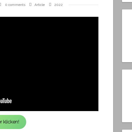
0 comments
Article
2022
 klicken!