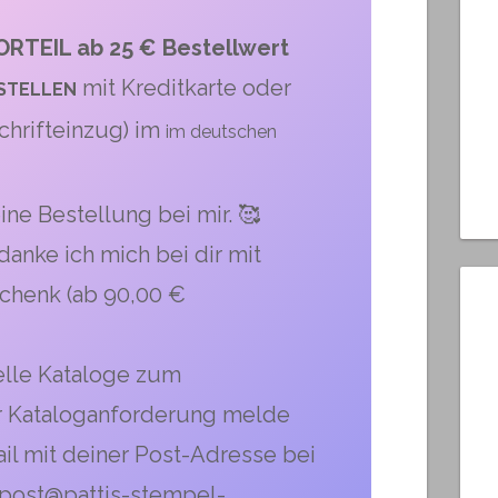
RTEIL ab 25 € Bestellwert
mit Kreditkarte oder
STELLEN
chrifteinzug) im
im deutschen
ine Bestellung bei mir. 🥰
anke ich mich bei dir mit
chenk (ab 90,00 €
lle Kataloge zum
r Kataloganforderung melde
ail mit deiner Post-Adresse bei
: post@pattis-stempel-