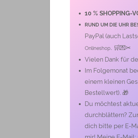
10 % SHOPPING-VO
RUND UM DIE UHR
BE
PayPal (auch Lasts
. 🛒💌✂
Onlineshop
Vielen Dank für de
Im Folgemonat bed
einem kleinen Ges
Bestellwert). 🎁
Du möchtest aktue
durchblättern? Zu
dich bitte per E-M
mir! Meine E-Mail