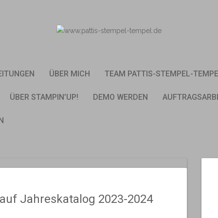
EITUNGEN
ÜBER MICH
TEAM PATTIS-STEMPEL-TEMP
ÜBER STAMPIN’UP!
DEMO WERDEN
AUFTRAGSARB
N
kauf Jahreskatalog 2023-2024