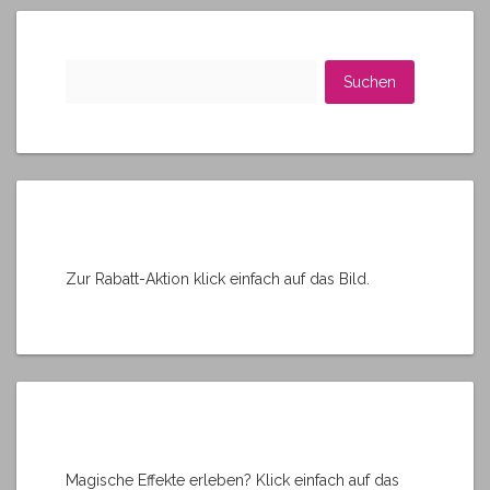
n
a
t
Suchen
i
nach:
v
e
:
Zur Rabatt-Aktion klick einfach auf das Bild.
Magische Effekte erleben? Klick einfach auf das