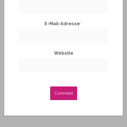
E-Mail-Adresse
*
Website
A
l
t
e
r