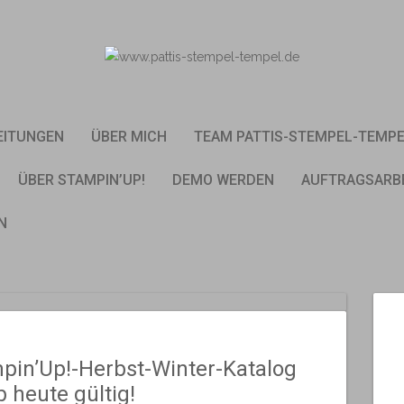
EITUNGEN
ÜBER MICH
TEAM PATTIS-STEMPEL-TEMP
ÜBER STAMPIN’UP!
DEMO WERDEN
AUFTRAGSARB
N
pin’Up!-Herbst-Winter-Katalog
b heute gültig!